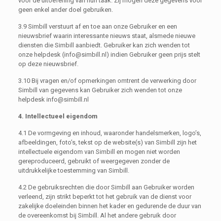
voor de uitoefening van hun taak. Zij mogen deze gegevens voor
geen enkel ander doel gebruiken.
3.9 Simbill verstuurt af en toe aan onze Gebruiker en een
nieuwsbrief waarin interessante nieuws staat, alsmede nieuwe
diensten die Simbill aanbiedt. Gebruiker kan zich wenden tot
onze helpdesk (info@simbill.nl) indien Gebruiker geen prijs stelt
op deze nieuwsbrief.
3.10 Bij vragen en/of opmerkingen omtrent de verwerking door
Simbill van gegevens kan Gebruiker zich wenden tot onze
helpdesk info@simbill.nl
4. Intellectueel eigendom
4.1 De vormgeving en inhoud, waaronder handelsmerken, logo’s,
afbeeldingen, foto’s, tekst op de website(s) van Simbill zijn het
intellectuele eigendom van Simbill en mogen niet worden
gereproduceerd, gebruikt of weergegeven zonder de
uitdrukkelijke toestemming van Simbill.
4.2 De gebruiksrechten die door Simbill aan Gebruiker worden
verleend, zijn strikt beperkt tot het gebruik van de dienst voor
zakelijke doeleinden binnen het kader en gedurende de duur van
de overeenkomst bij Simbill. Al het andere gebruik door