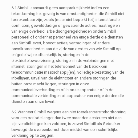
6.1 Simbill aanvaardt geen aansprakelijkheid indien een
tekortkoming het gevolg is van omstandigheden die Simbill niet
toerekenbaar zijn, zoals (maar niet beperkt tot) internationale
conflicten, gewelddadige of gewapende acties, maatregelen
van enige overheid, arbeidsongeregeldheden onder Simbill
personeel of onder het personeel van enige derde die diensten
aan Simbill levert, boycot acties, vertragingen of andere
onvolkomenheden aan de zijde van derden van wie Simbill op
enigerlei wijze afhankelijk is, storingen in de
elektriciteitsvoorziening, storingen in de verbindingen met
internet, storingen in het telefoonnet van de betrokken
telecommunicatie maatschappij(en), volledige bezetting van de
inbellijnen, uitval van de elektriciteit en andere storingen die
buiten onze macht liggen, storingen in onze
communicatieverbindingen of in onze apparatuur of in de
communicatie verbindingen of apparatuur van enige derden die
diensten aan onze levert.
6.2 Wanneer Simbill wegens een niet toerekenbare tekortkoming
voor een periode langer dan twee maanden achtereen niet aan
zijn verplichtingen kan voldoen, is zowel Simbill als Gebruiker
bevoegd de overeenkomst door middel van een schriftelijke
verklaring op te zeggen.