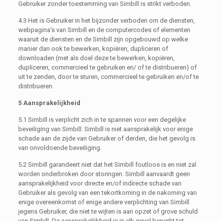
Gebruiker zonder toestemming van Simbill is strikt verboden.
4.3 Het is Gebruiker in het bijzonder verboden om de diensten,
webpagina’s van Simbill en de computercodes of elementen
waaruit de diensten en de Simbill zijn opgebouwd op welke
manier dan ook te bewerken, kopiëren, dupliceren of
downloaden (met als doel deze te bewerken, kopiëren,
dupliceren, commercieel te gebruiken en/ of te distribueren) of
uit te zenden, door te sturen, commercieel te gebruiken en/of te
distribueren.
5 Aansprakelijkheid
5.1 Simbill is verplicht zich in te spannen voor een degelijke
beveiliging van Simbill. Simbill is niet aansprakelijk voor enige
schade aan de zijde van Gebruiker of derden, die het gevolg is
van onvoldoende beveiliging.
5.2 Simbill garandeert niet dat het Simbill foutloos is en niet zal
worden onderbroken door storingen. Simbill aanvaardt geen
aansprakelijkheid voor directe en/of indirecte schade van
Gebruiker als gevolg van een tekortkoming in de nakoming van
enige overeenkomst of enige andere verplichting van Simbill
jegens Gebruiker, die niet te wijten is aan opzet of grove schuld
van Simbill. De aansprakelijkheid is in elk geval beperkt tot