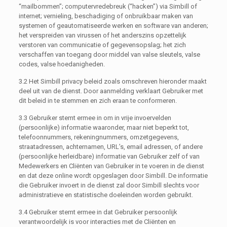
“mailbommen”; computervredebreuk (“hacken”) via Simbill of
internet; vernieling, beschadiging of onbruikbaar maken van
systemen of geautomatiseerde werken en software van anderen;
het verspreiden van virussen of het anderszins opzettelijk
verstoren van communicatie of gegevensopslag; het zich
verschaffen van toegang door middel van valse sleutels, valse
codes, valse hoedanigheden.
3.2 Het Simbill privacy beleid zoals omschreven hieronder maakt
deel uit van de dienst. Door aanmelding verklaart Gebruiker met
dit beleid in te stemmen en zich eraan te conformeren.
3.3 Gebruiker stemt ermee in om in vrije invoervelden
(persoonlijke) informatie waaronder, maar niet beperkt tot,
telefoonnummers, rekeningnummers, omzetgegevens,
straatadressen, achternamen, URL’s, email adressen, of andere
(persoonlijke herleidbare) informatie van Gebruiker zelf of van
Medewerkers en Cliënten van Gebruiker in te voeren in de dienst
en dat deze online wordt opgeslagen door Simbill. De informatie
die Gebruiker invoert in de dienst zal door Simbill slechts voor
administratieve en statistische doeleinden worden gebruikt.
3.4 Gebruiker stemt ermee in dat Gebruiker persoonlijk
verantwoordelijk is voor interacties met de Cliënten en