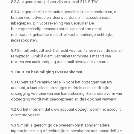
8.2 Alle genoemde prijzen zijn exclusief 21% B.T.W.
8.3 Alle gerechtelijke en buitengerechtelijke incassokosten, de
kosten voor advocaten, deurwaarders en incassobureaus
inbegrepen, zijn voor rekening van Gebruiker. De
buitengerechtelijk incassokosten zijn conform de bij
rechtspraak gehanteerde staffel kosten buitengerechtelijke
incassokosten.
8.4 Simbill behoudt zich het recht voor om tarieven van de dienst
te wijzigen. Simbill dient Gebruiker tenminste 1 maand van
tevoren een aankondiging per e-mail hierover te versturen.
9. Duur en beëindiging Overeenkomst
9.1 U bent zelf verantwoordelijk voor het opzeggen van uw
account, u kunt alleen opzeggen middels een schriftelijke
opzegging voorzien van een handtekening. Een andere vorm van
opzegging wordt niet geaccepteerd en dus ook niet verwerkt.
9.2 Op het moment dat u uw account opzegt, wordt het account
direct stopgezet.
9.3 Simbill is gerechtigd de overeenkomst zonder nadere
ingebreke stelling of rechterlijke tussenkomst met onmiddellijke