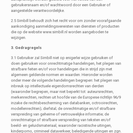
gebruikersnaam en/of wachtwoord door een Gebruiker of
aangestelde verantwoordelijke.
2.5 Simbill behoudt zich het recht voor om zonder voorafgaande
aankondiging aanmeldingsvereisten van diensten of producten
die op de website www.simbill.nl worden aangeboden te
wijzigen.
3. Gedragregels
3.1 Gebruiker zal Simbill niet op enigerlei wijze gebruiken of
doen gebruiken voor onrechtmatige handelingen, het plegen van
strafbare feiten en/of voor handelingen die in strijd zijn met
algemeen geldende normen en waarden. Hieronder worden
onder meer de volgende handelingen begrepen: het plegen van
inbreuk op intellectuele eigendomsrechten van derden
(waaronder begrepen, maar niet beperkt tot: auteursrechten,
merkenrechten, rechten uit hoofde van de Europese richtlijn 96/9
inzake de rechtsbescherming van databanken, octrooirechten,
modellenrechten); diefstal; de onrechtmatige en/of strafbare
verspreiding van geheime of vertrouwelijke informatie; de
onrechtmatige of strafbare verspreiding van teksten en/of
beeld- en geluidsmateriaal, waaronder racistische uitingen,
kinderporno, crimineel dataverkeer, beledigende uitingen en zgn.