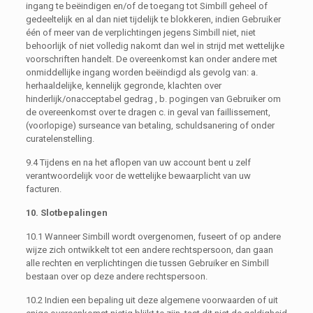
ingang te beëindigen en/of de toegang tot Simbill geheel of
gedeeltelijk en al dan niet tijdelijk te blokkeren, indien Gebruiker
één of meer van de verplichtingen jegens Simbill niet, niet
behoorlijk of niet volledig nakomt dan wel in strijd met wettelijke
voorschriften handelt. De overeenkomst kan onder andere met
onmiddellijke ingang worden beëindigd als gevolg van: a.
herhaaldelijke, kennelijk gegronde, klachten over
hinderlijk/onacceptabel gedrag , b. pogingen van Gebruiker om
de overeenkomst over te dragen c. in geval van faillissement,
(voorlopige) surseance van betaling, schuldsanering of onder
curatelenstelling.
9.4 Tijdens en na het aflopen van uw account bent u zelf
verantwoordelijk voor de wettelijke bewaarplicht van uw
facturen.
10. Slotbepalingen
10.1 Wanneer Simbill wordt overgenomen, fuseert of op andere
wijze zich ontwikkelt tot een andere rechtspersoon, dan gaan
alle rechten en verplichtingen die tussen Gebruiker en Simbill
bestaan over op deze andere rechtspersoon.
10.2 Indien een bepaling uit deze algemene voorwaarden of uit