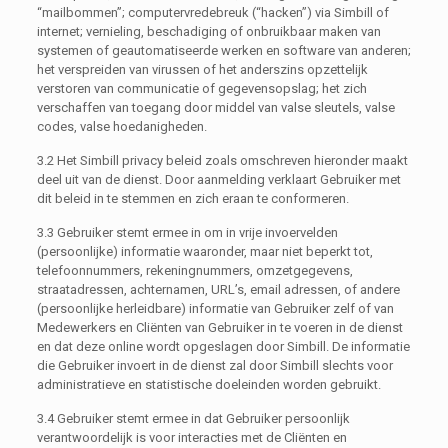
“mailbommen”; computervredebreuk (“hacken”) via Simbill of
internet; vernieling, beschadiging of onbruikbaar maken van
systemen of geautomatiseerde werken en software van anderen;
het verspreiden van virussen of het anderszins opzettelijk
verstoren van communicatie of gegevensopslag; het zich
verschaffen van toegang door middel van valse sleutels, valse
codes, valse hoedanigheden.
3.2 Het Simbill privacy beleid zoals omschreven hieronder maakt
deel uit van de dienst. Door aanmelding verklaart Gebruiker met
dit beleid in te stemmen en zich eraan te conformeren.
3.3 Gebruiker stemt ermee in om in vrije invoervelden
(persoonlijke) informatie waaronder, maar niet beperkt tot,
telefoonnummers, rekeningnummers, omzetgegevens,
straatadressen, achternamen, URL’s, email adressen, of andere
(persoonlijke herleidbare) informatie van Gebruiker zelf of van
Medewerkers en Cliënten van Gebruiker in te voeren in de dienst
en dat deze online wordt opgeslagen door Simbill. De informatie
die Gebruiker invoert in de dienst zal door Simbill slechts voor
administratieve en statistische doeleinden worden gebruikt.
3.4 Gebruiker stemt ermee in dat Gebruiker persoonlijk
verantwoordelijk is voor interacties met de Cliënten en