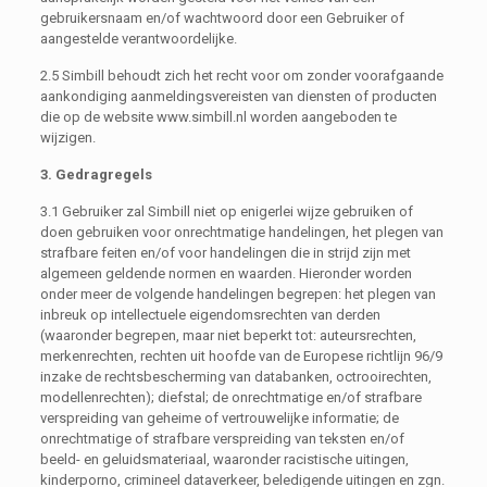
gebruikersnaam en/of wachtwoord door een Gebruiker of
aangestelde verantwoordelijke.
2.5 Simbill behoudt zich het recht voor om zonder voorafgaande
aankondiging aanmeldingsvereisten van diensten of producten
die op de website www.simbill.nl worden aangeboden te
wijzigen.
3. Gedragregels
3.1 Gebruiker zal Simbill niet op enigerlei wijze gebruiken of
doen gebruiken voor onrechtmatige handelingen, het plegen van
strafbare feiten en/of voor handelingen die in strijd zijn met
algemeen geldende normen en waarden. Hieronder worden
onder meer de volgende handelingen begrepen: het plegen van
inbreuk op intellectuele eigendomsrechten van derden
(waaronder begrepen, maar niet beperkt tot: auteursrechten,
merkenrechten, rechten uit hoofde van de Europese richtlijn 96/9
inzake de rechtsbescherming van databanken, octrooirechten,
modellenrechten); diefstal; de onrechtmatige en/of strafbare
verspreiding van geheime of vertrouwelijke informatie; de
onrechtmatige of strafbare verspreiding van teksten en/of
beeld- en geluidsmateriaal, waaronder racistische uitingen,
kinderporno, crimineel dataverkeer, beledigende uitingen en zgn.