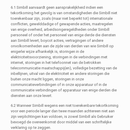
6.1 Simbill aanvaardt geen aansprakelijkheid indien een
tekortkoming het gevolg is van omstandigheden die Simbill niet
toerekenbaar zijn, zoals (maar niet beperkt tot) internationale
conflicten, gewelddadige of gewapende acties, maatregelen
van enige overheid, arbeidsongeregeldheden onder Simbill
personeel of onder het personeel van enige derde die diensten
aan Simbill levert, boycot acties, vertragingen of andere
onvolkomenheden aan de zijde van derden van wie Simbill op
enigerlei wijze afhankelijk is, storingen in de
elektriciteitsvoorziening, storingen in de verbindingen met
internet, storingen in het telefoonnet van de betrokken
telecommunicatie maatschappij(en), volledige bezetting van de
inbellijnen, uitval van de elektriciteit en andere storingen die
buiten onze macht liggen, storingen in onze
communicatieverbindingen of in onze apparatuur of in de
communicatie verbindingen of apparatuur van enige derden die
diensten aan onze levert.
6.2 Wanneer Simbill wegens een niet toerekenbare tekortkoming
voor een periode langer dan twee maanden achtereen niet aan
zijn verplichtingen kan voldoen, is zowel Simbill als Gebruiker
bevoegd de overeenkomst door middel van een schriftelijke
verklaring op te zeggen.