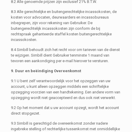
8.2 Alle genoemde prijzen zijn exclusief 21% B.T.W.
8.3 Alle gerechtelijke en buitengerechtelijke incassokosten, de
kosten voor advocaten, deurwaarders en incassobureaus
inbegrepen, zijn voor rekening van Gebruiker. De
buitengerechtelijk incassokosten zijn conform de bij
rechtspraak gehanteerde staffel kosten buitengerechtelijke
incassokosten.
8.4 Simbill behoudt zich het recht voor om tarieven van de dienst
te wijzigen. Simbill dient Gebruiker tenminste 1 maand van
tevoren een aankondiging per e-mail hierover te versturen.
9. Duur en beëindiging Overeenkomst
9.1 U bent zelf verantwoordelijk voor het opzeggen van uw
account, u kunt alleen opzeggen middels een schriftelijke
opzegging voorzien van een handtekening. Een andere vorm van
opzegging wordt niet geaccepteerd en dus ook niet verwerkt.
9.2 Op het moment dat u uw account opzegt, wordt het account
direct stopgezet.
9.3 Simbill is gerechtigd de overeenkomst zonder nadere
ingebreke stelling of rechterlijke tussenkomst met onmiddellijke