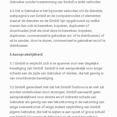
Gebruiker zonder toestemming van Simbill is strikt verboden.
4.3 Het is Gebruiker in het bijzonder verboden om de diensten,
webpagina’s van Simbill en de computercodes of elementen
waaruit de diensten en de Simbill zijn opgebouwd op welke
manier dan ook te bewerken, kopiëren, dupliceren of
downloaden (met als doel deze te bewerken, kopiëren,
dupliceren, commercieel te gebruiken en/ of te distribueren) of
uit te zenden, door te sturen, commercieel te gebruiken en/of te
distribueren.
5 Aansprakelijkheid
5.1 Simbill is verplicht zich in te spannen voor een degelijke
beveiliging van Simbill. Simbill is niet aansprakelijk voor enige
schade aan de zijde van Gebruiker of derden, die het gevolg is
van onvoldoende beveiliging.
5.2 Simbill garandeert niet dat het Simbill foutloos is en niet zal
worden onderbroken door storingen. Simbill aanvaardt geen
aansprakelijkheid voor directe en/of indirecte schade van
Gebruiker als gevolg van een tekortkoming in de nakoming van
enige overeenkomst of enige andere verplichting van Simbill
jegens Gebruiker, die niet te wijten is aan opzet of grove schuld
van Simbill. De aansprakelijkheid is in elk geval beperkt tot