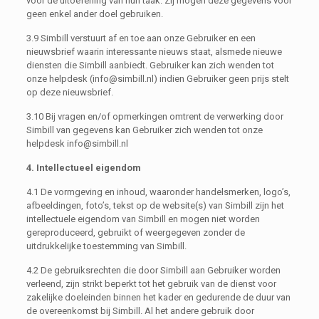
voor de uitoefening van hun taak. Zij mogen deze gegevens voor
geen enkel ander doel gebruiken.
3.9 Simbill verstuurt af en toe aan onze Gebruiker en een
nieuwsbrief waarin interessante nieuws staat, alsmede nieuwe
diensten die Simbill aanbiedt. Gebruiker kan zich wenden tot
onze helpdesk (info@simbill.nl) indien Gebruiker geen prijs stelt
op deze nieuwsbrief.
3.10 Bij vragen en/of opmerkingen omtrent de verwerking door
Simbill van gegevens kan Gebruiker zich wenden tot onze
helpdesk info@simbill.nl
4. Intellectueel eigendom
4.1 De vormgeving en inhoud, waaronder handelsmerken, logo’s,
afbeeldingen, foto’s, tekst op de website(s) van Simbill zijn het
intellectuele eigendom van Simbill en mogen niet worden
gereproduceerd, gebruikt of weergegeven zonder de
uitdrukkelijke toestemming van Simbill.
4.2 De gebruiksrechten die door Simbill aan Gebruiker worden
verleend, zijn strikt beperkt tot het gebruik van de dienst voor
zakelijke doeleinden binnen het kader en gedurende de duur van
de overeenkomst bij Simbill. Al het andere gebruik door