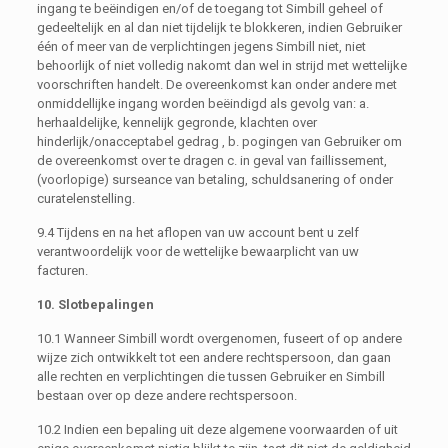
ingang te beëindigen en/of de toegang tot Simbill geheel of
gedeeltelijk en al dan niet tijdelijk te blokkeren, indien Gebruiker
één of meer van de verplichtingen jegens Simbill niet, niet
behoorlijk of niet volledig nakomt dan wel in strijd met wettelijke
voorschriften handelt. De overeenkomst kan onder andere met
onmiddellijke ingang worden beëindigd als gevolg van: a.
herhaaldelijke, kennelijk gegronde, klachten over
hinderlijk/onacceptabel gedrag , b. pogingen van Gebruiker om
de overeenkomst over te dragen c. in geval van faillissement,
(voorlopige) surseance van betaling, schuldsanering of onder
curatelenstelling.
9.4 Tijdens en na het aflopen van uw account bent u zelf
verantwoordelijk voor de wettelijke bewaarplicht van uw
facturen.
10. Slotbepalingen
10.1 Wanneer Simbill wordt overgenomen, fuseert of op andere
wijze zich ontwikkelt tot een andere rechtspersoon, dan gaan
alle rechten en verplichtingen die tussen Gebruiker en Simbill
bestaan over op deze andere rechtspersoon.
10.2 Indien een bepaling uit deze algemene voorwaarden of uit