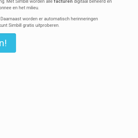
ng. Met Simbill worden alle
facturen
digitaal beheerd en
onnee en het milieu.
 Daarnaast worden er automatisch herinneringen
kunt Simbill gratis uitproberen.
n!