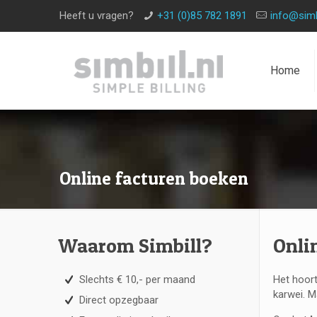
Heeft u vragen?
+31 (0)85 782 1891
info@simbi
Home
Online facturen boeken
Waarom Simbill?
Onli
Slechts € 10,- per maand
Het hoort
karwei. M
Direct opzegbaar